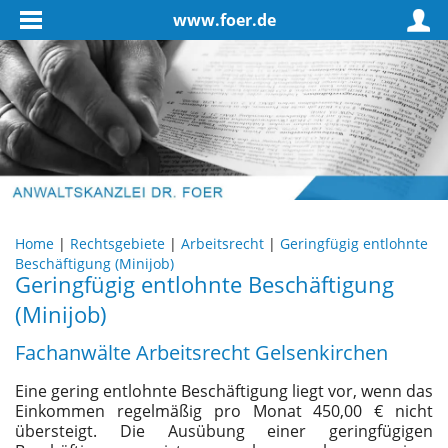
www.foer.de
Home
|
Rechtsgebiete
|
Arbeitsrecht
|
Geringfügig entlohnte
Beschäftigung (Minijob)
Geringfügig entlohnte Beschäftigung
(Minijob)
Fachanwälte Arbeitsrecht Gelsenkirchen
Eine gering entlohnte Beschäftigung liegt vor, wenn das
Einkommen regelmäßig pro Monat 450,00 € nicht
übersteigt. Die Ausübung einer geringfügigen