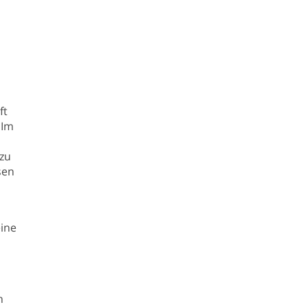
ft
 Im
 zu
sen
eine
h